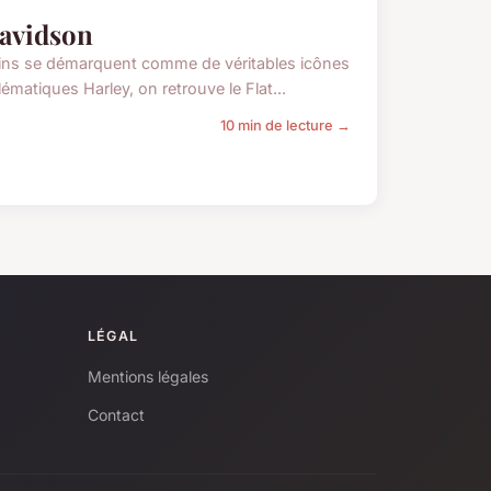
Davidson
ains se démarquent comme de véritables icônes
matiques Harley, on retrouve le Flat...
10 min de lecture →
LÉGAL
Mentions légales
Contact