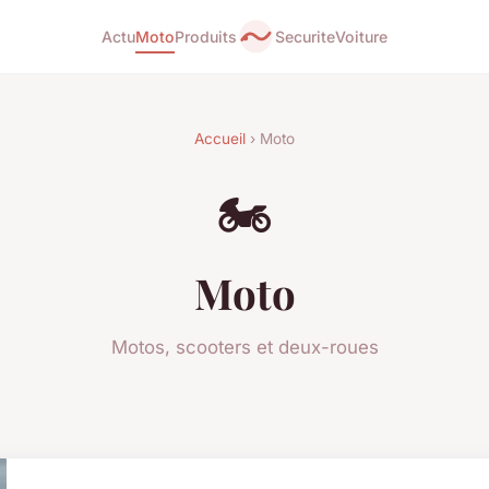
Actu
Moto
Produits
Securite
Voiture
Accueil
› Moto
🏍️
Moto
Motos, scooters et deux-roues