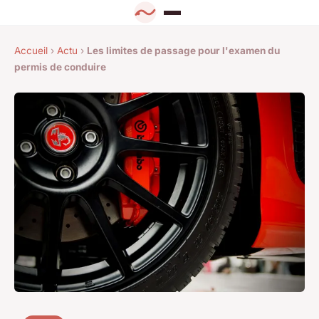
Accueil
›
Actu
›
Les limites de passage pour l'examen du
permis de conduire