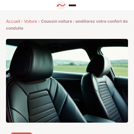
Accueil
›
Voiture
›
Coussin voiture : améliorez votre confort de
conduite