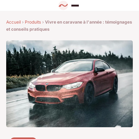
Accueil
›
Produits
›
Vivre en caravane à l'année : témoignages
et conseils pratiques